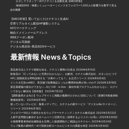
かざして３タップ！AIでクチコミを自動生成【MEO対策】
地域別SNS・検索シミュレーター｜インスタフォロワー1,000人の影響力を数字で見る
会社概要
【MEO対策】置いておくだけクチコミ生成AI
空席リアルタイム配信HP連動システム
NFCマーケティング
独自ドメインメールアドレス
WEBクーポン配布
デジタル写真館
デジタル商店街-商店街DXサービス
最新情報 News＆Topics
景品表示法とステマ規制を知る。クチコミ運用の注意点
2026年6月10日
飲食店の「行ってみないと空席がわからない」を解消。カチクル株式会社、ボタンひとつで
HPに混雑状況を即時反映する『大将やってる？』を正式リリース
2026年6月4日
インスタ広告vsMEO、実店舗で効果検証どっちが費用対効果が良いのか⁉︎
2026年3月19日
算定基礎届の提出ができない…GビスID・e-Gov・届出作成プログラムがわからない、ログイ
ンできない解決法【保存版】
2025年7月2日
【調剤薬局さま向け】ウェブサイトに掲載が義務付けされた項目について（医療DX推進体制
整備加算等）
2025年6月19日
使っていないテレビが、集客メディアに。カチクルの新サービス「デジタルRe:サイネージ」
リリース
2025年6月18日
フォロワー100人で成功させるウェブマーケティング｜カチクル株式会社
2025年5月22日
人材不足問題を解決するホームページ活用方法｜採用するよりコスパが良い
2025年5月9日
小規模事業者持続化補助金を活用した販路開拓のご相談はカチクルへ
2025年4月24日
ウェブ集客の新時代！AIで現状分析ローカルビジネスの課題を特定
2025年3月30日