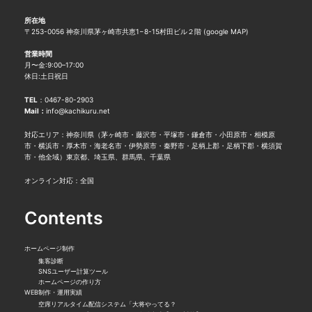
所在地
〒253-0056 神奈川県茅ヶ崎市共恵1−8-15村田ビル２階 (
google MAP
)
営業時間
月〜金:9:00–17:00
休日:土日祝日
TEL
：
0467-80-2903
Mail：
info@kachikuru.net
対応エリア：神奈川県（茅ヶ崎市・藤沢市・平塚市・鎌倉市・小田原市・相模原
市・横浜市・厚木市・海老名市・伊勢原市・秦野市・足柄上郡・足柄下郡・横須賀
市・他全域）東京都、埼玉県、群馬県、千葉県
オンライン対応：全国
Contents
ホームページ制作
集客診断
SNSユーザー計算ツール
ホームページの作り方
WEB制作・運用実績
空席リアルタイム配信システム「大将やってる？