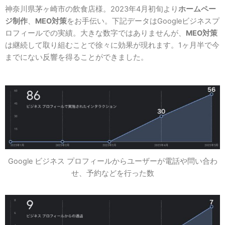
神奈川県茅ヶ崎市の飲食店様。2023年4月初旬より
ホームペー
ジ制作
、
MEO対策
をお手伝い。下記データはGoogleビジネスプ
ロフィールでの実績。大きな数字ではありませんが、
MEO対策
は継続して取り組むことで徐々に効果が現れます。1ヶ月半で今
までにない反響を得ることができました。
Google ビジネス プロフィールからユーザーが電話や問い合わ
せ、予約などを行った数