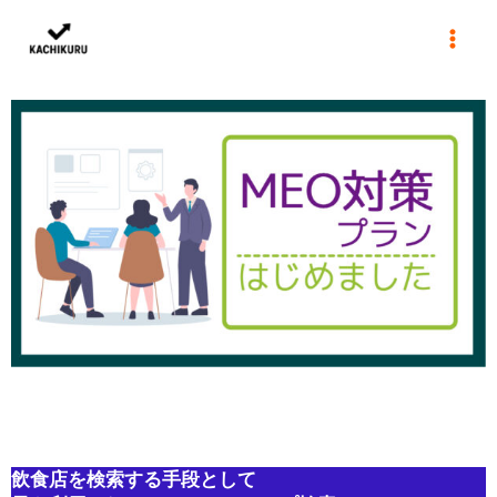
内
カチクル株式会社
容
を
ス
キ
ッ
プ
飲食店を検索する手段として