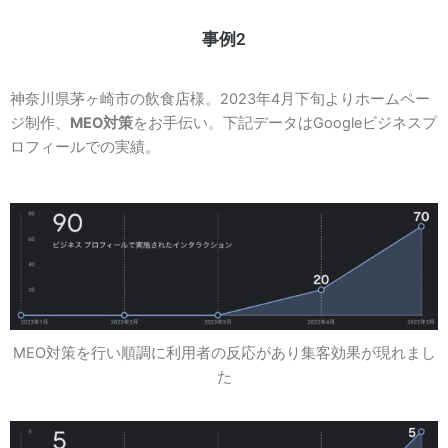
事例2
神奈川県茅ヶ崎市の飲食店様。2023年4月下旬よりホームペー
ジ制作、
MEO対策
をお手伝い。下記データはGoogleビジネスプ
ロフィールでの実績。
MEO対策を行い順調に利用者の反応があり集客効果が現れまし
た