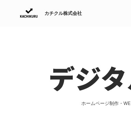
内
容
カチクル株式会社
を
ス
キ
ッ
プ
デジタ
ホームページ制作・WE