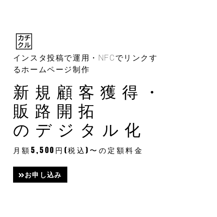
内
容
を
ス
キ
ッ
インスタ投稿で運用・NFCでリンクす
プ
るホームページ制作
新規顧客獲得・
販路開拓
のデジタル化
月額5,500円(税込)〜の定額料金
お申し込み