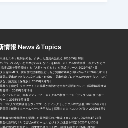
情報 News＆Topics
示法とステマ規制を知る。クチコミ運用の注意点
2026年6月10日
の「行ってみないと空席がわからない」を解消。カチクル株式会社、ボタンひとつ
に混雑状況を即時反映する『大将やってる？』を正式リリース
2026年6月4日
タ広告vsMEO、実店舗で効果検証どっちが費用対効果が良いのか⁉︎
2026年3月19日
礎届の提出ができない…GビスID・e-Gov・届出作成プログラムがわからない、ログ
きない解決法【保存版】
2025年7月2日
薬局さま向け】ウェブサイトに掲載が義務付けされた項目について（医療DX推進体
加算等）
2025年6月19日
いないテレビが、集客メディアに。カチクルの新サービス「デジタルRe:サイネー
リース
2025年6月18日
ワー100人で成功させるウェブマーケティング｜カチクル株式会社
2025年5月22日
足問題を解決するホームページ活用方法｜採用するよりコスパが良い
2025年5月9
事業者持続化補助金を活用した販路開拓のご相談はカチクルへ
2025年4月24日
集客の新時代！AIで現状分析ローカルビジネスの課題を特定
2025年3月30日
ヶ崎の海辺で仕事する。おすすめスポットWi-Fi環境も調査
2025年3月23日