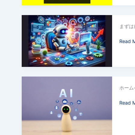
の
新
AI
時
まずは
を
代！
活
AI
Read 
用
で
し
現
て
状
SEO
分
対
析
AI
策
ロ
ホーム
を
に
ー
活
挑
カ
Read 
用
戦！
ル
し
検
ビ
て
索
ジ
SEO
ワ
ネ
対