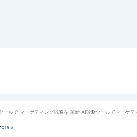
ホームページ制作
WEB制作・運用
断ツールで マーケティング戦略を 革新 AI診断ツールでマーケテ
More »