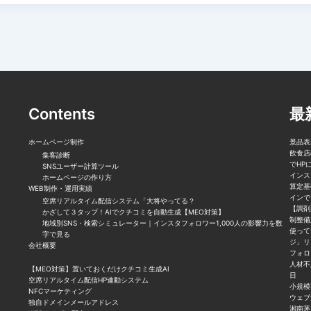
Contents
最新
ホームページ制作
景品表
飲食店
集客診断
でHP
SNSユーザー計算ツール
インス
ホームページの作り方
算定基
WEB制作・運用実績
インで
空席リアルタイム配信システム「大将やってる？
【調剤
かざして３タップ！AIでクチコミを自動生成【MEO対策】
制整備
地域別SNS・検索シミュレーター｜インスタフォロワー1,000人の影響力を数
使って
字で見る
ジ」リ
会社概要
フォロ
人材不
【MEO対策】置いておくだけクチコミ生成AI
日
空席リアルタイム配信HP連動システム
小規模
NFCマーケティング
ウェブ
独自ドメインメールアドレス
湘南茅