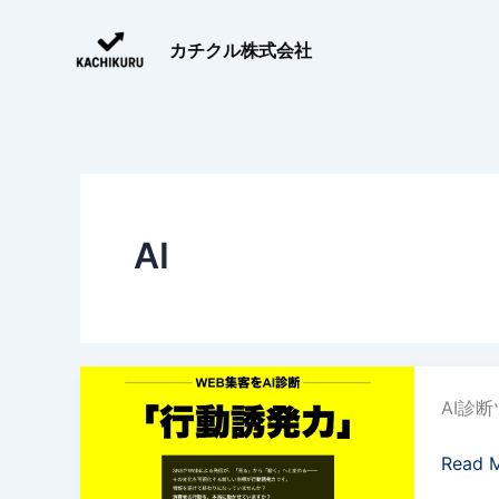
内
容
カチクル株式会社
を
ス
キ
ッ
プ
AI
ウ
AI診
ェ
ブ
Read 
集
客