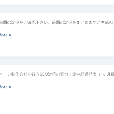
前回の記事をご確認下さい。前回の記事をまとめますと生成AI（C
More »
ページ制作会社が行うSEO対策の実力！途中経過発表（1ヶ月目
More »