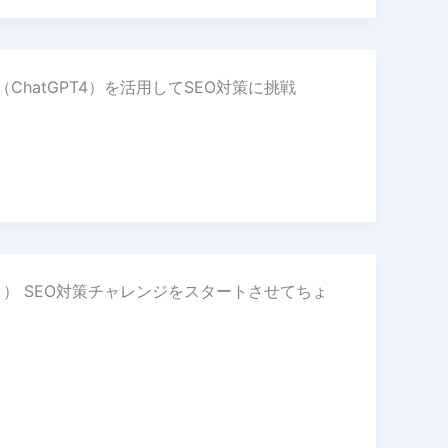
hatGPT4）を活用してSEO対策に挑戦
） SEO対策チャレンジをスタートさせてちょ