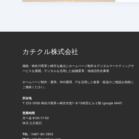
ー
ス
策
ド
の
に
「茅
課
挑
ヶ
題
戦！
崎
を
検
ホ
特
索
ー
カチクル株式会社
定
ワ
ム
ー
ペ
湘南・神奈川県茅ヶ崎市を拠点にホームページ制作＆デジタルマーケティングサ
ービスを展開。デジタルを活用した組織変革・地域活性化事業
ド
ー
「茅
ジ
ホームページ制作・運用、SNS運用、ITを活用した集客・販促のご相談お気軽に
ご連絡ください。
ヶ
制
崎
作」
所在地
〒253-0056 神奈川県茅ヶ崎市共恵1−8-15村田ビル２階 (
google MAP
)
ホ
第
ー
営業時間
三
月〜金:9:00–17:00
ム
弾‼︎
休日:土日祝日
ペ
続
TEL
：
0467-80-2903
ー
報
Mail：
info@kachikuru.net