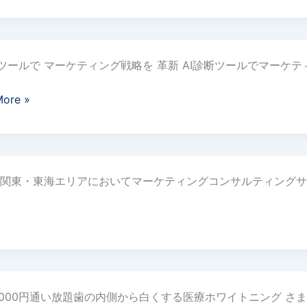
断ツールで マーケティング戦略を 革新 AI診断ツールでマーケ
More »
関東・東海エリアにおいてマーケティングコンサルティングサ
1,000円通い放題歯の内側から白くする医療ホワイトニング 