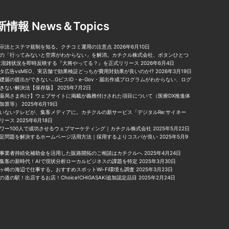
情報 News＆Topics
示法とステマ規制を知る。クチコミ運用の注意点
2026年6月10日
の「行ってみないと空席がわからない」を解消。カチクル株式会社、ボタンひとつ
に混雑状況を即時反映する『大将やってる？』を正式リリース
2026年6月4日
タ広告vsMEO、実店舗で効果検証どっちが費用対効果が良いのか⁉︎
2026年3月19日
礎届の提出ができない…GビスID・e-Gov・届出作成プログラムがわからない、ログ
きない解決法【保存版】
2025年7月2日
薬局さま向け】ウェブサイトに掲載が義務付けされた項目について（医療DX推進体
加算等）
2025年6月19日
いないテレビが、集客メディアに。カチクルの新サービス「デジタルRe:サイネー
リース
2025年6月18日
ワー100人で成功させるウェブマーケティング｜カチクル株式会社
2025年5月22日
足問題を解決するホームページ活用方法｜採用するよりコスパが良い
2025年5月9
事業者持続化補助金を活用した販路開拓のご相談はカチクルへ
2025年4月24日
集客の新時代！AIで現状分析ローカルビジネスの課題を特定
2025年3月30日
ヶ崎の海辺で仕事する。おすすめスポットWi-Fi環境も調査
2025年3月23日
の道の駅！出店するお店！Choice!CHIGASAKi追加認定品目
2025年2月24日