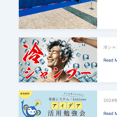
プ
ス
し
動、
映
ン
た。
飲
す
東
食
る
京
店
『大
ビ
の
将
ッ
次
や
【販
グ
な
っ
冷シャ
促】
サ
る
て
理
イ
一
る？』
Read 
容
ト
手！
を
室
正
限
式
定
リ
の
リ
2024
冷
ー
202
年
シ
ス
8
ャ
Read 
月
ン