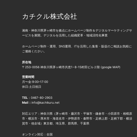
を
開
ス
増
発
を
カチクル株式会社
や
会
解
し
社
説。
湘南・神奈川県茅ヶ崎市を拠点にホームページ制作＆デジタルマーケティングサ
た
と
ービスを展開。デジタルを活用した組織変革・地域活性化事業
事
WEB
ホームページ制作・運用、SNS運用、ITを活用した集客・販促のご相談お気軽に
例
制
ご連絡ください。
と
作
所在地
マ
会
〒253-0056 神奈川県茅ヶ崎市共恵1−8-15村田ビル２階 (
google MAP
)
ー
社
営業時間
ケ
が
月〜金:9:00–17:00
休日:土日祝日
テ
コ
ィ
ラ
TEL
：
0467-80-2903
Mail：
info@kachikuru.net
ン
ボ！
グ
デ
対応エリア：神奈川県（茅ヶ崎市・藤沢市・平塚市・鎌倉市・小田原市・相模原
市・横浜市・厚木市・海老名市・伊勢原市・秦野市・足柄上郡・足柄下郡・横須
の
ジ
賀市・他全域）東京都、埼玉県、群馬県、千葉県
ヒ
タ
オンライン対応：全国
ン