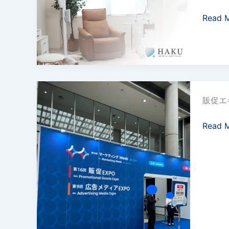
イ
ロ
サ
｜
ボ
Read 
ト
ー
ー
顧
タ
ニ
カ
ビ
客
ン
ン
ル
ス
デ
ひ
グ
ビ
「デ
ー
と
専
ジ
ジ
タ
つ
門
ネ
タ
2024
分
で
店
ス
ル
販促エ
年
析
HP
HAKU
の
Re:
夏、
で
に
茅
課
サ
Read 
販
分
混
ヶ
題
イ
促
か
雑
崎
を
ネ
EXPO
っ
状
に
特
ー
に
た
況
新
定
ジ」
参
消
を
規
リ
加
費
即
オ
リ
し
者
時
ー
ー
ま
行
反