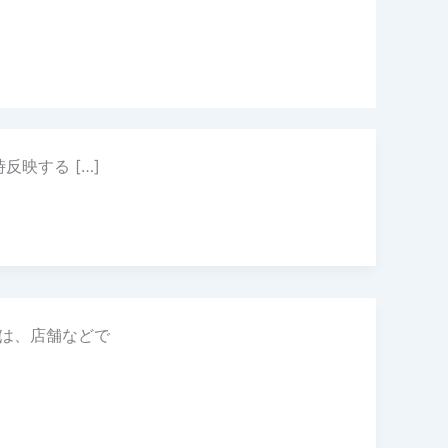
映する […]
では、店舗などで