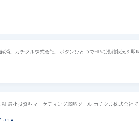
消。カチクル株式会社、ボタンひとつでHPに混雑状況を即時反
登場‼︎最小投資型マーケティング戦略ツール カチクル株式会社
More »