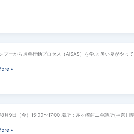
ンプーから購買行動プロセス（AISAS）を学ぶ 暑い夏がや
More »
4年8月9日（金）15:00〜17:00 場所：茅ヶ崎商工会議所(神奈
More »