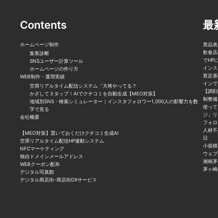
Contents
最新
ホームページ制作
景品表
飲食店
集客診断
でHP
SNSユーザー計算ツール
インス
ホームページの作り方
算定基
WEB制作・運用実績
インで
空席リアルタイム配信システム「大将やってる？
【調剤
かざして３タップ！AIでクチコミを自動生成【MEO対策】
制整備
地域別SNS・検索シミュレーター｜インスタフォロワー1,000人の影響力を数
使って
字で見る
ジ」リ
会社概要
フォロ
人材不
【MEO対策】置いておくだけクチコミ生成AI
日
空席リアルタイム配信HP連動システム
小規模
NFCマーケティング
ウェブ
独自ドメインメールアドレス
湘南茅
WEBクーポン配布
茅ヶ崎
デジタル写真館
デジタル商店街-商店街DXサービス