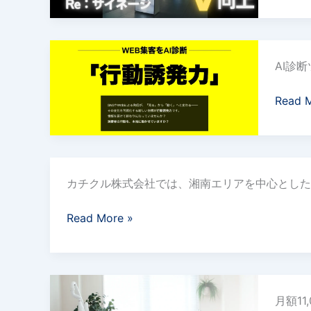
席
テ
が
レ
わ
ウ
ビ
か
AI診
ェ
が、
ら
ブ
集
な
Read 
集
客
い」
客
メ
を
の
デ
解
新
ィ
茅
消。
時
ア
カチクル株式会社では、湘南エリアを中心とした
ヶ
カ
代！
に。
崎
チ
AI
カ
Read More »
の
ク
で
チ
事
ル
現
ク
業
株
状
ル
者
式
ホ
分
の
必
会
月額1
ワ
析
新
見
社、