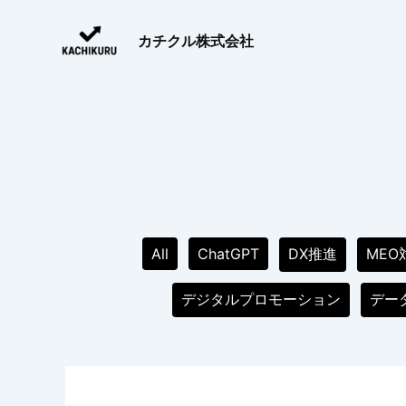
内
Filter
容
posts
カチクル株式会社
を
by
ス
category
キ
ッ
プ
All
ChatGPT
DX推進
MEO
デジタルプロモーション
デー