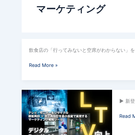
マーケティング
飲
飲食店の「行ってみないと空席がわからない」を解
食
店
Read More »
の
「行
っ
て
使
み
▶ 新
っ
な
て
い
Read 
い
と
な
空
い