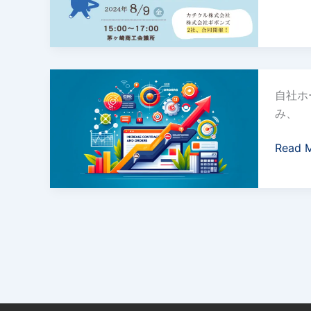
9
プ
日
ー
(金)15
COOL
｜
体
自
茅
験
自社ホ
社
ヶ
で
み、
ホ
崎
消
ー
商
費
Read 
ム
工
者
ペ
会
の
ー
議
購
ジ
所
買
で
｜
行
契
シ
動
約・
ス
プ
受
テ
ロ
注
ム
セ