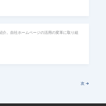
例紹介。自社ホームページの活用の変革に取り組
次
→