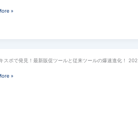
More »
キスポで発見！最新販促ツールと従来ツールの爆速進化！ 202
！
More »