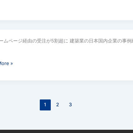
:00〜
ームページ経由の受注が5割超に 建築業の日本国内企業の事
More »
1
2
3