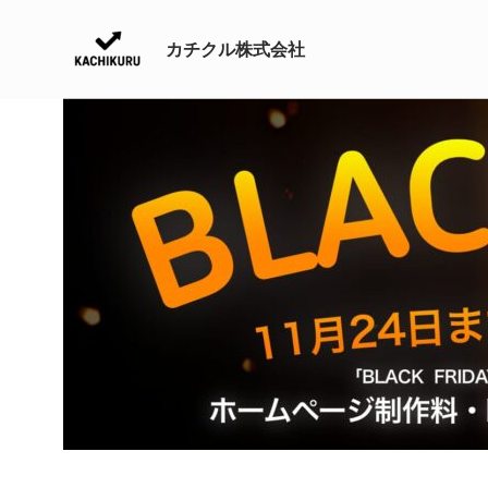
内
容
カチクル株式会社
を
ス
キ
ッ
プ