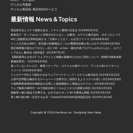
デジタル写真館
デジタル商店街-商店街DXサービス
最新情報 News＆Topics
景品表示法とステマ規制を知る。クチコミ運用の注意点
2026年6月10日
飲食店の「行ってみないと空席がわからない」を解消。カチクル株式会社、ボタンひとつで
HPに混雑状況を即時反映する『大将やってる？』を正式リリース
2026年6月4日
インスタ広告vsMEO、実店舗で効果検証どっちが費用対効果が良いのか⁉︎
2026年3月19日
算定基礎届の提出ができない…GビスID・e-Gov・届出作成プログラムがわからない、ログイ
ンできない解決法【保存版】
2025年7月2日
【調剤薬局さま向け】ウェブサイトに掲載が義務付けされた項目について（医療DX推進体制
整備加算等）
2025年6月19日
使っていないテレビが、集客メディアに。カチクルの新サービス「デジタルRe:サイネージ」
リリース
2025年6月18日
フォロワー100人で成功させるウェブマーケティング｜カチクル株式会社
2025年5月22日
人材不足問題を解決するホームページ活用方法｜採用するよりコスパが良い
2025年5月9日
小規模事業者持続化補助金を活用した販路開拓のご相談はカチクルへ
2025年4月24日
ウェブ集客の新時代！AIで現状分析ローカルビジネスの課題を特定
2025年3月30日
湘南茅ヶ崎の海辺で仕事する。おすすめスポットWi-Fi環境も調査
2025年3月23日
茅ヶ崎の道の駅！出店するお店！Choice!CHIGASAKi追加認定品目
2025年2月24日
Copyright © 2026
Kachikuru inc. Designing New Value.