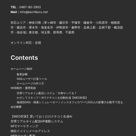
TEL
：
0467-80-2903
Mail：
info@kachikuru.net
対応エリア：神奈川県（茅ヶ崎市・藤沢市・平塚市・鎌倉市・小田原市・相模原
市・横浜市・厚木市・海老名市・伊勢原市・秦野市・足柄上郡・足柄下郡・横須賀
市・他全域）東京都、埼玉県、群馬県、千葉県
オンライン対応：全国
Contents
ホームページ制作
集客診断
SNSユーザー計算ツール
ホームページの作り方
WEB制作・運用実績
空席リアルタイム配信システム「大将やってる？
かざして３タップ！AIでクチコミを自動生成【MEO対策】
地域別SNS・検索シミュレーター｜インスタフォロワー1,000人の影響力を数字で見る
会社概要
【MEO対策】置いておくだけクチコミ生成AI
空席リアルタイム配信HP連動システム
NFCマーケティング
独自ドメインメールアドレス
WEBクーポン配布