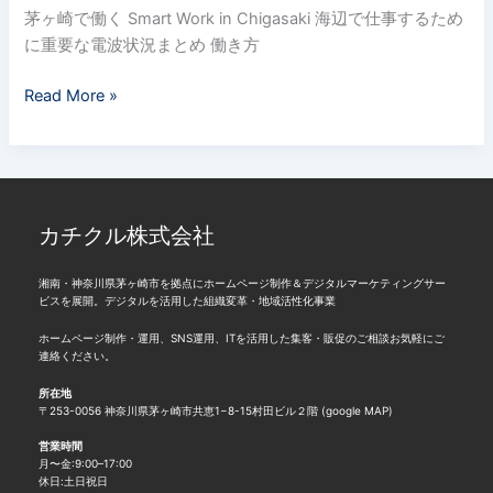
る。
茅ヶ崎で働く Smart Work in Chigasaki 海辺で仕事するため
定
お
に重要な電波状況まとめ 働き方
す
す
Read More »
め
ス
ポ
ッ
ト
カチクル株式会社
Wi-
Fi
湘南・神奈川県茅ヶ崎市を拠点にホームページ制作＆デジタルマーケティングサー
環
ビスを展開。デジタルを活用した組織変革・地域活性化事業
境
ホームページ制作・運用、SNS運用、ITを活用した集客・販促のご相談お気軽にご
も
連絡ください。
調
所在地
査
〒253-0056 神奈川県茅ヶ崎市共恵1−8-15村田ビル２階 (
google MAP
)
営業時間
月〜金:9:00–17:00
休日:土日祝日