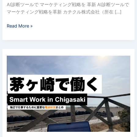
AI
AI診断ツールで マーケティング戦略を 革新 AI診断ツールで
で
マーケティング戦略を革新 カチクル株式会社（所在 […]
現
状
Read More »
分
析
ロ
湘
ー
南
カ
茅
ル
ヶ
ビ
崎
ジ
の
ネ
海
ス
辺
の
で
課
仕
題
事
を
す
特