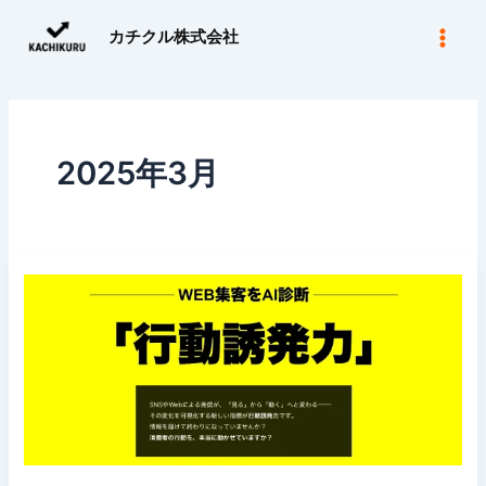
内
カチクル株式会社
容
を
ス
キ
ッ
2025年3月
プ
ウ
ェ
ブ
集
客
の
新
時
代！